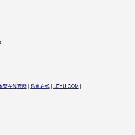
e.
。
k体育在线官网
|
乐鱼在线
|
LEYU.COM
|